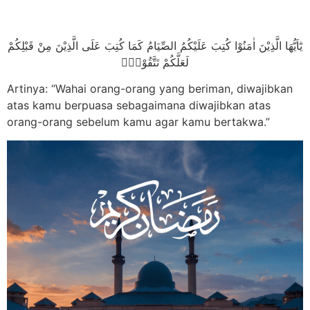
يٰٓاَيُّهَا الَّذِيْنَ اٰمَنُوْا كُتِبَ عَلَيْكُمُ الصِّيَامُ كَمَا كُتِبَ عَلَى الَّذِيْنَ مِنْ قَبْلِكُمْ
لَعَلَّكُمْ تَتَّقُوْنَۙ
Artinya: “Wahai orang-orang yang beriman, diwajibkan
atas kamu berpuasa sebagaimana diwajibkan atas
orang-orang sebelum kamu agar kamu bertakwa.”